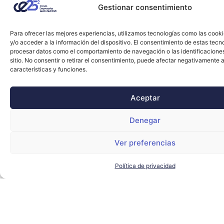
Gestionar consentimiento
Para ofrecer las mejores experiencias, utilizamos tecnologías como las cook
y/o acceder a la información del dispositivo. El consentimiento de estas tecn
procesar datos como el comportamiento de navegación o las identificacione
sitio. No consentir o retirar el consentimiento, puede afectar negativamente a
características y funciones.
Aceptar
Denegar
Ver preferencias
La XXIV Noche de las Telecomunicaciones se
Política de privacidad
consolida como evento tecnológico de
referencia en Andalucía
ENDESA
,
INNOVASUR
,
NTT DATA
,
ORANGE
,
SEVILLA
TECHPARK
,
SOLTEL
LEER MÁS